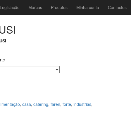
Legislação
Marcas
Produtos
Minha conta
Contactos
USI
USI
rte
limentação
,
casa
,
catering
,
faren
,
forte
,
industrias
,