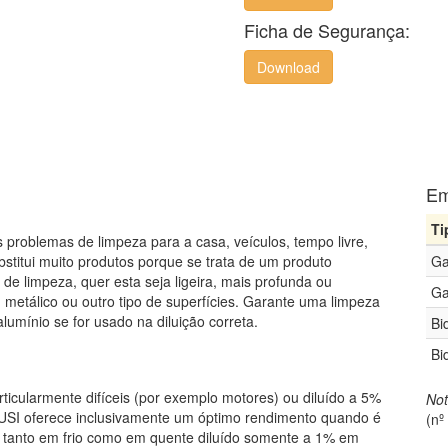
Ficha de Segurança:
Download
Em
Ti
s problemas de limpeza para a casa, veículos, tempo livre,
ubstitui muito produtos porque se trata de um produto
Ga
de limpeza, quer esta seja ligeira, mais profunda ou
Ga
, metálico ou outro tipo de superfícies. Garante uma limpeza
lumínio se for usado na diluição correta.
Bi
Bi
icularmente difíceis (por exemplo motores) ou diluído a 5%
Not
 USI oferece inclusivamente um óptimo rendimento quando é
(nº
tanto em frio como em quente diluído somente a 1% em