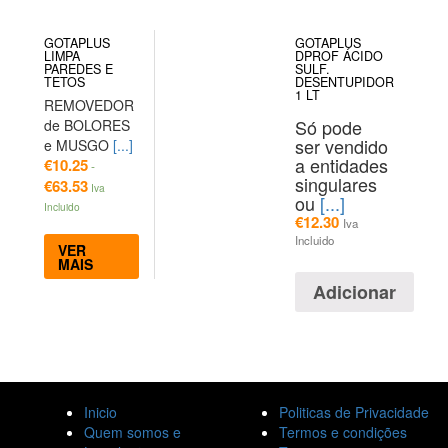
GOTAPLUS
GOTAPLUS
LIMPA
DPROF ÁCIDO
PAREDES E
SULF.
TETOS
DESENTUPIDOR
1 LT
REMOVEDOR
Só pode
de BOLORES
ser vendido
e MUSGO
[...]
a entidades
€
10.25
-
singulares
€
63.53
Iva
ou
[...]
Incluido
€
12.30
Iva
Incluido
VER
MAIS
Adicionar
Inicio
Politicas de Privacidade
Quem somos e
Termos e condições