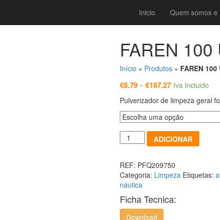
Inicio
Quem somos e 
FAREN 100 
Início
»
Produtos
»
FAREN 100 
-
€
8.79
€
187.27
Iva Incluido
Pulverizador de limpeza geral fo
Quantidade
ADICIONAR
REF:
PFQ209750
Categoria:
Limpeza
Etiquetas:
a
náutica
Ficha Tecnica:
Download