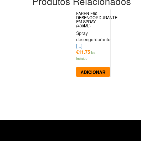
Produtos Relacionados
FAREN F80
DESENGORDURANTE
EM SPRAY
(400ML)
Spray
desengordurante
[...]
€
11.75
Iva
Incluido
ADICIONAR