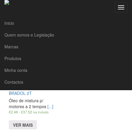
Toggle
navigat
Inicio
Quem somos e Legislação
Marcas
motos
Produtos
Início
»
Produtos
»
motos
Minha conta
Apenas um resultado
Contactos
BRADOL 2T
Óleo de mistura p/
motores a 2 tempos
[...]
€
2.46
-
€
37.52
Iva Incluido
VER MAIS